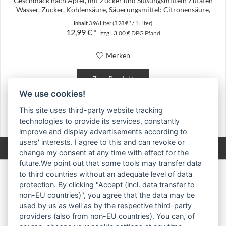
Geschmack nach Apfel, mit Zucker und Süßungsmitteln Zutaten
Wasser, Zucker, Kohlensäure, Säuerungsmittel: Citronensäure,
natürliches...
Inhalt
3.96 Liter
(3,28 € * / 1 Liter)
12,99 € *
zzgl. 3,00 € DPG Pfand
Merken
Zum Produkt
We use cookies!
This site uses third-party website tracking
technologies to provide its services, constantly
improve and display advertisements according to
users' interests. I agree to this and can revoke or
Frachtfrei ab € 25,- Bestellwert
change my consent at any time with effect for the
future.We point out that some tools may transfer data
ÜBER UNS
to third countries without an adequate level of data
protection. By clicking "Accept (incl. data transfer to
non-EU countries)", you agree that the data may be
SERVICE
used by us as well as by the respective third-party
providers (also from non-EU countries). You can, of
INFORMATION