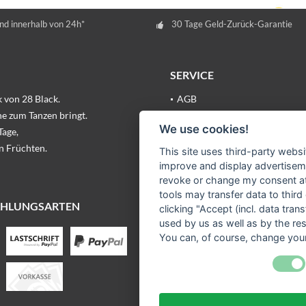
nd innerhalb von 24h*
30 Tage Geld-Zurück-Garantie
SERVICE
 von 28 Black.
AGB
Impressum
e zum Tanzen bringt.
We use cookies!
Kontakt
Tage,
Versand- und Zahlungsbeding
en Früchten.
This site uses third-party websi
improve and display advertisemen
revoke or change my consent at 
tools may transfer data to third
AHLUNGSARTEN
WIR VERSENDEN MIT:
clicking "Accept (incl. data tra
used by us as well as by the re
You can, of course, change your